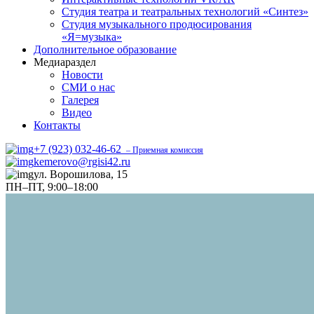
Студия театра и театральных технологий «Синтез»
Студия музыкального продюсирования
«Я=музыка»
Дополнительное образование
Медиараздел
Новости
СМИ о нас
Галерея
Видео
Контакты
+7 (923) 032-46-62
– Приемная комиссия
kemerovo@rgisi42.ru
ул. Ворошилова, 15
ПН–ПТ, 9:00–18:00