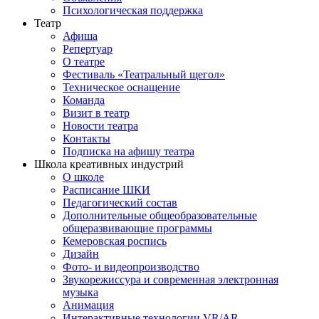
Психологическая поддержка
Театр
Афиша
Репертуар
О театре
Фестиваль «Театральный щегол»
Техническое оснащение
Команда
Визит в театр
Новости театра
Контакты
Подписка на афишу театра
Школа креативных индустрий
О школе
Расписание ШКИ
Педагогический состав
Дополнительные общеобразовательные
общеразвивающие программы
Кемеровская роспись
Дизайн
Фото- и видеопроизводство
Звукорежиссура и современная электронная
музыка
Анимация
Интерактивные технологии VR/AR