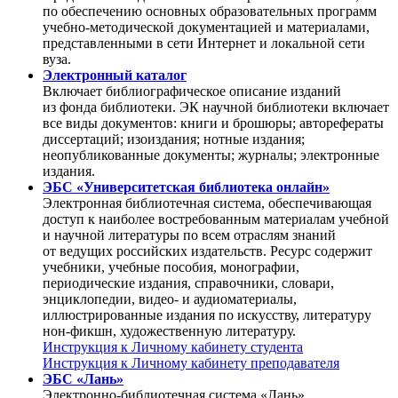
по обеспечению основных образовательных программ
учебно-методической документацией и материалами,
представленными в сети Интернет и локальной сети
вуза.
Электронный каталог
Включает библиографическое описание изданий
из фонда библиотеки. ЭК научной библиотеки включает
все виды документов: книги и брошюры; авторефераты
диссертаций; изоиздания; нотные издания;
неопубликованные документы; журналы; электронные
издания.
ЭБС «Университетская библиотека онлайн»
Электронная библиотечная система, обеспечивающая
доступ к наиболее востребованным материалам учебной
и научной литературы по всем отраслям знаний
от ведущих российских издательств. Ресурс содержит
учебники, учебные пособия, монографии,
периодические издания, справочники, словари,
энциклопедии, видео- и аудиоматериалы,
иллюстрированные издания по искусству, литературу
нон-фикшн, художественную литературу.
Инструкция к Личному кабинету студента
Инструкция к Личному кабинету преподавателя
ЭБС «Лань»
Электронно-библиотечная система «Лань»