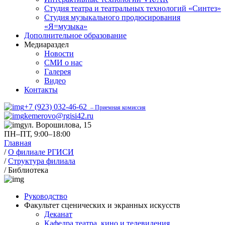
Студия театра и театральных технологий «Синтез»
Студия музыкального продюсирования
«Я=музыка»
Дополнительное образование
Медиараздел
Новости
СМИ о нас
Галерея
Видео
Контакты
+7 (923) 032-46-62
– Приемная комиссия
kemerovo@rgisi42.ru
ул. Ворошилова, 15
ПН–ПТ, 9:00–18:00
Главная
/
О филиале РГИСИ
/
Структура филиала
/
Библиотека
Руководство
Факультет сценических и экранных искусств
Деканат
Кафедра театра, кино и телевидения