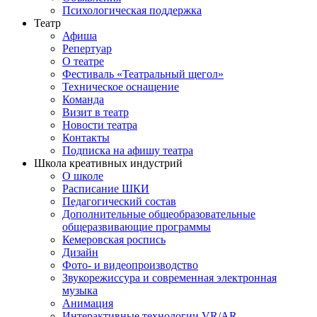
Психологическая поддержка
Театр
Афиша
Репертуар
О театре
Фестиваль «Театральный щегол»
Техническое оснащение
Команда
Визит в театр
Новости театра
Контакты
Подписка на афишу театра
Школа креативных индустрий
О школе
Расписание ШКИ
Педагогический состав
Дополнительные общеобразовательные
общеразвивающие программы
Кемеровская роспись
Дизайн
Фото- и видеопроизводство
Звукорежиссура и современная электронная
музыка
Анимация
Интерактивные технологии VR/AR