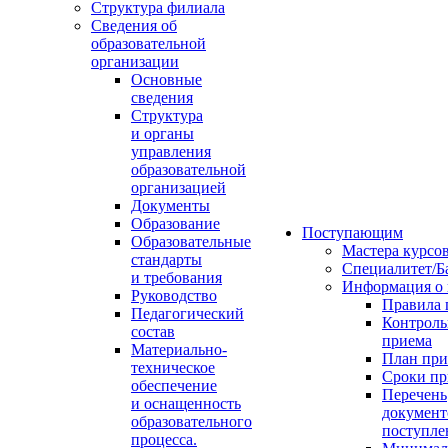
Структура филиала
Сведения об
образовательной
организации
Основные
сведения
Структура
и органы
управления
образовательной
организацией
Документы
Образование
Поступающим
Образовательные
Мастера курсо
стандарты
Специалитет/Б
и требования
Информация о
Руководство
Правила 
Педагогический
Контрол
состав
приема
Материально-
План при
техническое
Сроки пр
обеспечение
Перечень
и оснащенность
документ
образовательного
поступле
процесса.