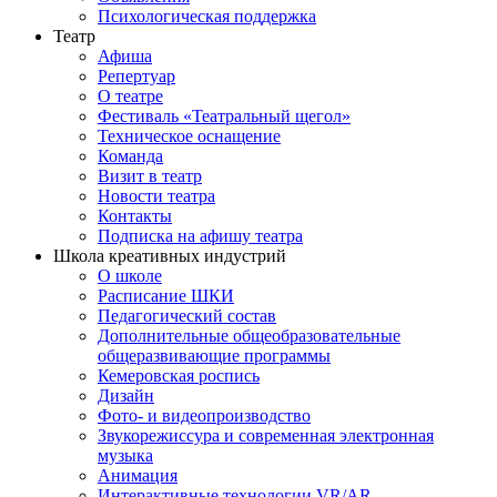
Психологическая поддержка
Театр
Афиша
Репертуар
О театре
Фестиваль «Театральный щегол»
Техническое оснащение
Команда
Визит в театр
Новости театра
Контакты
Подписка на афишу театра
Школа креативных индустрий
О школе
Расписание ШКИ
Педагогический состав
Дополнительные общеобразовательные
общеразвивающие программы
Кемеровская роспись
Дизайн
Фото- и видеопроизводство
Звукорежиссура и современная электронная
музыка
Анимация
Интерактивные технологии VR/AR