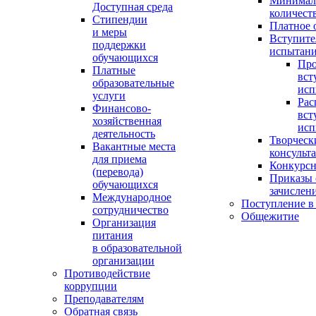
Минимал
Доступная среда
количест
Стипендии
Платное 
и меры
Вступите
поддержки
испытан
обучающихся
Пр
Платные
вст
образовательные
исп
услуги
Рас
Финансово-
вст
хозяйственная
исп
деятельность
Творческ
Вакантные места
консульт
для приема
Конкурсн
(перевода)
Приказы 
обучающихся
зачислен
Международное
Поступление в
сотрудничество
Общежитие
Организация
питания
в образовательной
организации
Противодействие
коррупции
Преподавателям
Обратная связь