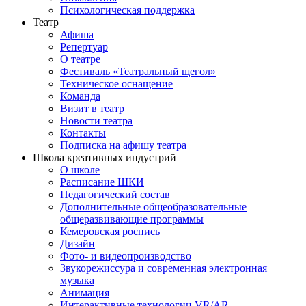
Психологическая поддержка
Театр
Афиша
Репертуар
О театре
Фестиваль «Театральный щегол»
Техническое оснащение
Команда
Визит в театр
Новости театра
Контакты
Подписка на афишу театра
Школа креативных индустрий
О школе
Расписание ШКИ
Педагогический состав
Дополнительные общеобразовательные
общеразвивающие программы
Кемеровская роспись
Дизайн
Фото- и видеопроизводство
Звукорежиссура и современная электронная
музыка
Анимация
Интерактивные технологии VR/AR