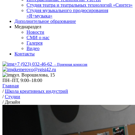
Студия театра и театральных технологий «Синтез»
Студия музыкального продюсирования
«Я=музыка»
Дополнительное образование
Медиараздел
Новости
СМИ о нас
Галерея
Видео
Контакты
+7 (923) 032-46-62
– Приемная комиссия
kemerovo@rgisi42.ru
ул. Ворошилова, 15
ПН–ПТ, 9:00–18:00
Главная
/
Школа креативных индустрий
/
Студии
/
Дизайн