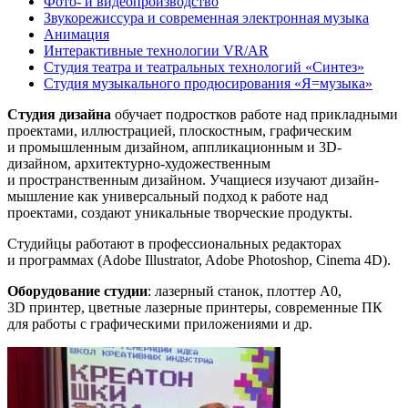
Фото- и видеопроизводство
Звукорежиссура и современная электронная музыка
Анимация
Интерактивные технологии VR/AR
Студия театра и театральных технологий «Синтез»
Студия музыкального продюсирования «Я=музыка»
Студия дизайна
обучает подростков работе над прикладными
проектами, иллюстрацией, плоскостным, графическим
и промышленным дизайном, аппликационным и 3D-
дизайном, архитектурно-художественным
и пространственным дизайном. Учащиеся изучают дизайн-
мышление как универсальный подход к работе над
проектами, создают уникальные творческие продукты.
Студийцы работают в профессиональных редакторах
и программах (Adobe Illustrator, Adobe Photoshop, Cinema 4D).
Оборудование студии
: лазерный станок, плоттер А0,
3D принтер, цветные лазерные принтеры, современные ПК
для работы с графическими приложениями и др.