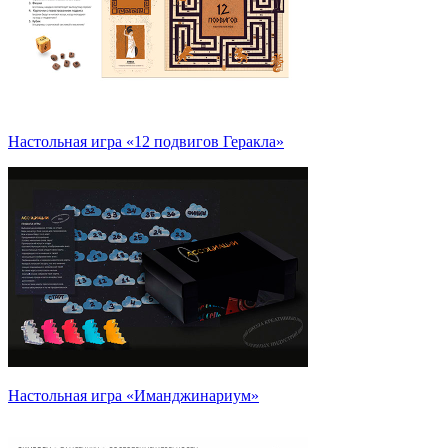
Настольная игра «12 подвигов Геракла»
Настольная игра «Иманджинариум»