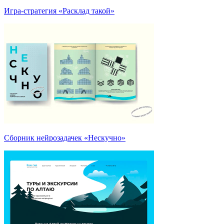
Игра-стратегия «Расклад такой»
Сборник нейрозадачек «Нескучно»