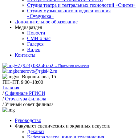
Студия театра и театральных технологий «Синтез»
Студия музыкального продюсирования
«Я=музыка»
Дополнительное образование
Медиараздел
Новости
СМИ о нас
Галерея
Видео
Контакты
+7 (923) 032-46-62
– Приемная комиссия
kemerovo@rgisi42.ru
ул. Ворошилова, 15
ПН–ПТ, 9:00–18:00
Главная
/
О филиале РГИСИ
/
Структура филиала
/
Ученый совет филиала
Руководство
Факультет сценических и экранных искусств
Деканат
Кафедра театра, кино и телевидения