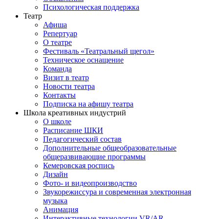
Психологическая поддержка
Театр
Афиша
Репертуар
О театре
Фестиваль «Театральный щегол»
Техническое оснащение
Команда
Визит в театр
Новости театра
Контакты
Подписка на афишу театра
Школа креативных индустрий
О школе
Расписание ШКИ
Педагогический состав
Дополнительные общеобразовательные
общеразвивающие программы
Кемеровская роспись
Дизайн
Фото- и видеопроизводство
Звукорежиссура и современная электронная
музыка
Анимация
Интерактивные технологии VR/AR