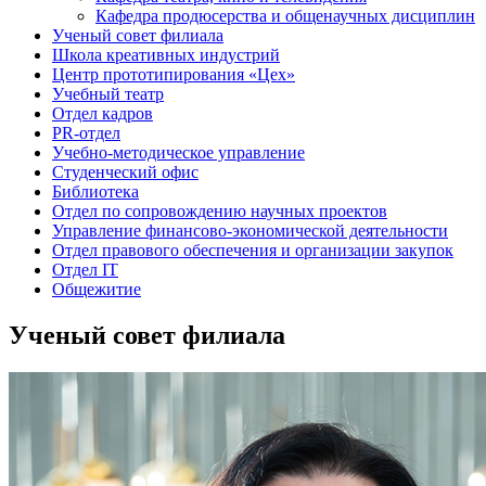
Кафедра продюсерства и общенаучных дисциплин
Ученый совет филиала
Школа креативных индустрий
Центр прототипирования «Цех»
Учебный театр
Отдел кадров
PR-отдел
Учебно-методическое управление
Студенческий офис
Библиотека
Отдел по сопровождению научных проектов
Управление финансово-экономической деятельности
Отдел правового обеспечения и организации закупок
Отдел IT
Общежитие
Ученый совет филиала