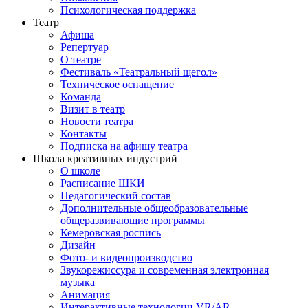
Психологическая поддержка
Театр
Афиша
Репертуар
О театре
Фестиваль «Театральный щегол»
Техническое оснащение
Команда
Визит в театр
Новости театра
Контакты
Подписка на афишу театра
Школа креативных индустрий
О школе
Расписание ШКИ
Педагогический состав
Дополнительные общеобразовательные
общеразвивающие программы
Кемеровская роспись
Дизайн
Фото- и видеопроизводство
Звукорежиссура и современная электронная
музыка
Анимация
Интерактивные технологии VR/AR