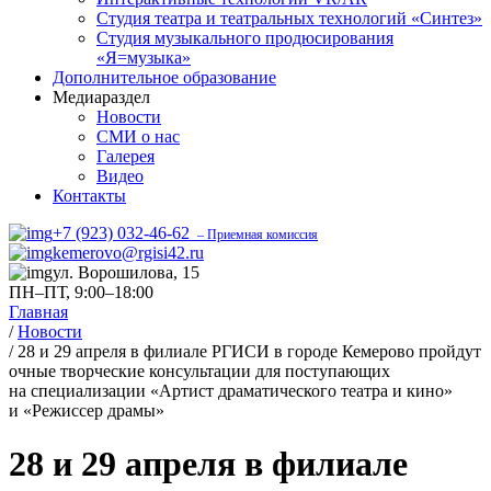
Студия театра и театральных технологий «Синтез»
Студия музыкального продюсирования
«Я=музыка»
Дополнительное образование
Медиараздел
Новости
СМИ о нас
Галерея
Видео
Контакты
+7 (923) 032-46-62
– Приемная комиссия
kemerovo@rgisi42.ru
ул. Ворошилова, 15
ПН–ПТ, 9:00–18:00
Главная
/
Новости
/
28 и 29 апреля в филиале РГИСИ в городе Кемерово пройдут
очные творческие консультации для поступающих
на специализации «Артист драматического театра и кино»
и «Режиссер драмы»
28 и 29 апреля в филиале