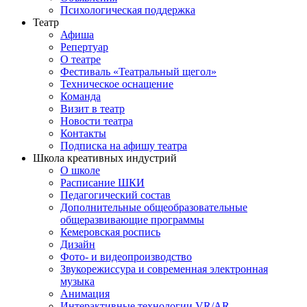
Психологическая поддержка
Театр
Афиша
Репертуар
О театре
Фестиваль «Театральный щегол»
Техническое оснащение
Команда
Визит в театр
Новости театра
Контакты
Подписка на афишу театра
Школа креативных индустрий
О школе
Расписание ШКИ
Педагогический состав
Дополнительные общеобразовательные
общеразвивающие программы
Кемеровская роспись
Дизайн
Фото- и видеопроизводство
Звукорежиссура и современная электронная
музыка
Анимация
Интерактивные технологии VR/AR