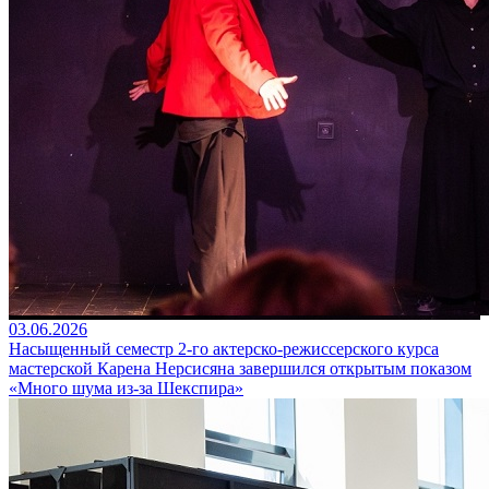
03.06.2026
Насыщенный семестр 2-го актерско-режиссерского курса
мастерской Карена Нерсисяна завершился открытым показом
«Много шума из-за Шекспира»