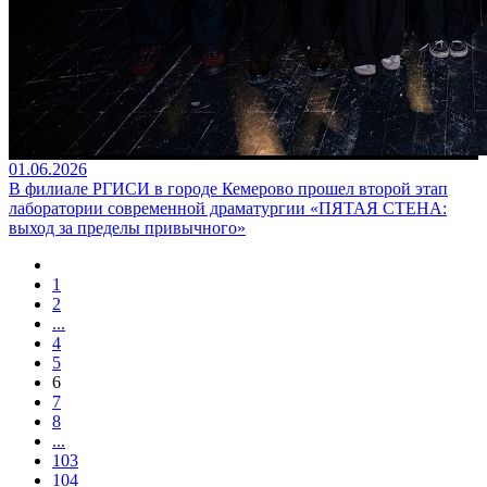
01.06.2026
В филиале РГИСИ в городе Кемерово прошел второй этап
лаборатории современной драматургии «ПЯТАЯ СТЕНА:
выход за пределы привычного»
1
2
...
4
5
6
7
8
...
103
104