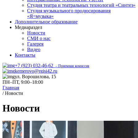
Студия театра и театральных технологий «Синтез»
Студия музыкального продюсирования
«Я=музыка»
Дополнительное образование
Медиараздел
Новости
СМИ о нас
Галерея
Видео
Контакты
+7 (923) 032-46-62
– Приемная комиссия
kemerovo@rgisi42.ru
ул. Ворошилова, 15
ПН–ПТ, 9:00–18:00
Главная
/
Новости
Новости