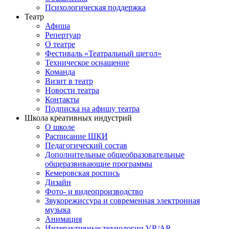
Психологическая поддержка
Театр
Афиша
Репертуар
О театре
Фестиваль «Театральный щегол»
Техническое оснащение
Команда
Визит в театр
Новости театра
Контакты
Подписка на афишу театра
Школа креативных индустрий
О школе
Расписание ШКИ
Педагогический состав
Дополнительные общеобразовательные
общеразвивающие программы
Кемеровская роспись
Дизайн
Фото- и видеопроизводство
Звукорежиссура и современная электронная
музыка
Анимация
Интерактивные технологии VR/AR