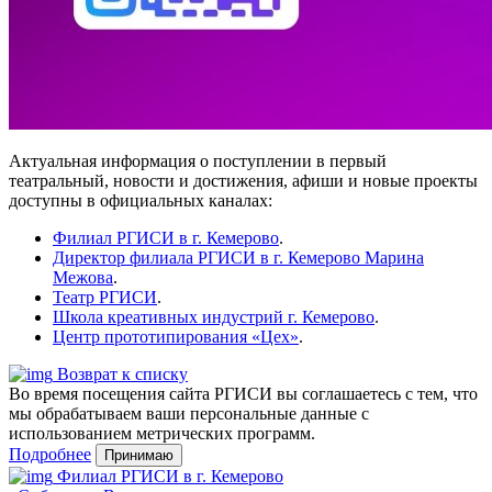
Актуальная информация о поступлении в первый
театральный, новости и достижения, афиши и новые проекты
доступны в официальных каналах:
Филиал РГИСИ в г. Кемерово
.
Директор филиала РГИСИ в г. Кемерово Марина
Межова
.
Театр РГИСИ
.
Школа креативных индустрий г. Кемерово
.
Центр прототипирования «Цех»
.
Возврат к списку
Во время посещения сайта РГИСИ вы соглашаетесь с тем, что
мы обрабатываем ваши персональные данные с
использованием метрических программ.
Подробнее
Принимаю
Филиал РГИСИ в г. Кемерово