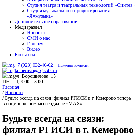
Студия театра и театральных технологий «Синтез»
Студия музыкального продюсирования
«Я=музыка»
Дополнительное образование
Медиараздел
Новости
СМИ о нас
Галерея
Видео
Контакты
+7 (923) 032-46-62
– Приемная комиссия
kemerovo@rgisi42.ru
ул. Ворошилова, 15
ПН–ПТ, 9:00–18:00
Главная
/
Новости
/
Будьте всегда на связи: филиал РГИСИ в г. Кемерово теперь
в национальном мессенджере «МАХ»
Будьте всегда на связи:
филиал РГИСИ в г. Кемерово