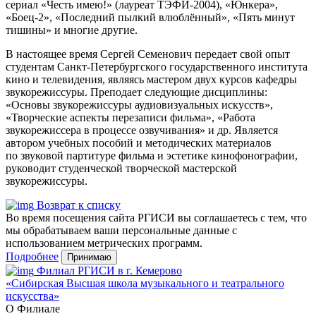
сериал «Честь имею!» (лауреат ТЭФИ-2004), «Юнкера»,
«Боец-2», «Последний пылкий влюблённый», «Пять минут
тишины» и многие другие.
В настоящее время Сергей Семенович передает свой опыт
студентам Санкт-Петербургского государственного института
кино и телевидения, являясь мастером двух курсов кафедры
звукорежиссуры. Преподает следующие дисциплины:
«Основы звукорежиссуры аудиовизуальных искусств»,
«Творческие аспекты перезаписи фильма», «Работа
звукорежиссера в процессе озвучивания» и др. Является
автором учебных пособий и методических материалов
по звуковой партитуре фильма и эстетике кинофонографии,
руководит студенческой творческой мастерской
звукорежиссуры.
Возврат к списку
Во время посещения сайта РГИСИ вы соглашаетесь с тем, что
мы обрабатываем ваши персональные данные с
использованием метрических программ.
Подробнее
Принимаю
Филиал РГИСИ в г. Кемерово
«Сибирская Высшая школа музыкального и театрального
искусства»
О Филиале