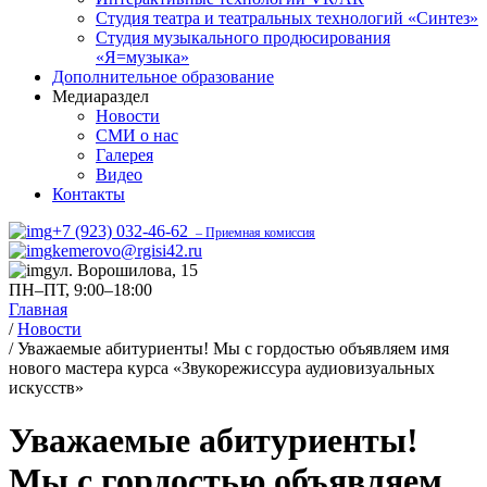
Студия театра и театральных технологий «Синтез»
Студия музыкального продюсирования
«Я=музыка»
Дополнительное образование
Медиараздел
Новости
СМИ о нас
Галерея
Видео
Контакты
+7 (923) 032-46-62
– Приемная комиссия
kemerovo@rgisi42.ru
ул. Ворошилова, 15
ПН–ПТ, 9:00–18:00
Главная
/
Новости
/
Уважаемые абитуриенты! Мы с гордостью объявляем имя
нового мастера курса «Звукорежиссура аудиовизуальных
искусств»
Уважаемые абитуриенты!
Мы с гордостью объявляем