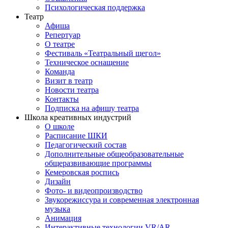
Психологическая поддержка
Театр
Афиша
Репертуар
О театре
Фестиваль «Театральный щегол»
Техническое оснащение
Команда
Визит в театр
Новости театра
Контакты
Подписка на афишу театра
Школа креативных индустрий
О школе
Расписание ШКИ
Педагогический состав
Дополнительные общеобразовательные
общеразвивающие программы
Кемеровская роспись
Дизайн
Фото- и видеопроизводство
Звукорежиссура и современная электронная
музыка
Анимация
Интерактивные технологии VR/AR