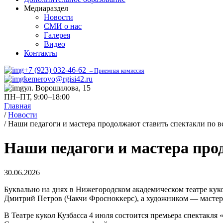
Медиараздел
Новости
СМИ о нас
Галерея
Видео
Контакты
+7 (923) 032-46-62
– Приемная комиссия
kemerovo@rgisi42.ru
ул. Ворошилова, 15
ПН–ПТ, 9:00–18:00
Главная
/
Новости
/
Наши педагоги и мастера продолжают ставить спектакли по в
Наши педагоги и мастера про
30.06.2026
Буквально на днях в Нижегородском академическом театре куко
Дмитрий Петров (Чакчи Фросноккерс), а художником — мастер 
В Театре кукол Кузбасса 4 июля состоится премьера спектакля