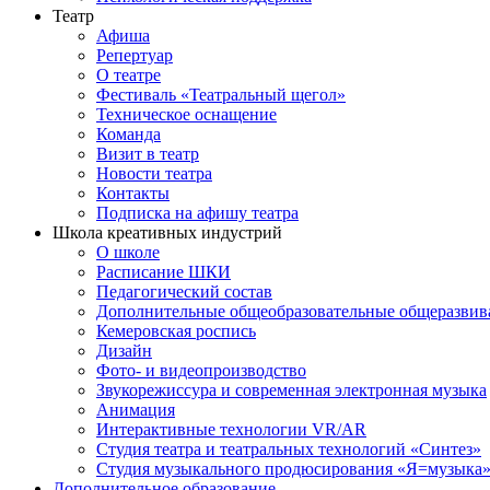
Театр
Афиша
Репертуар
О театре
Фестиваль «Театральный щегол»
Техническое оснащение
Команда
Визит в театр
Новости театра
Контакты
Подписка на афишу театра
Школа креативных индустрий
О школе
Расписание ШКИ
Педагогический состав
Дополнительные общеобразовательные общеразви
Кемеровская роспись
Дизайн
Фото- и видеопроизводство
Звукорежиссура и современная электронная музыка
Анимация
Интерактивные технологии VR/AR
Студия театра и театральных технологий «Синтез»
Студия музыкального продюсирования «Я=музыка
Дополнительное образование