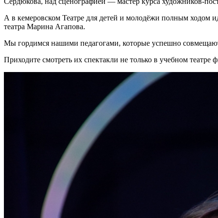
Сердюкова, над сценографией — мастер курса художников-пос
А в кемеровском Театре для детей и молодёжи полным ходом 
театра Марина Агапова.
Мы гордимся нашими педагогами, которые успешно совмещают 
Приходите смотреть их спектакли не только в учебном театре 