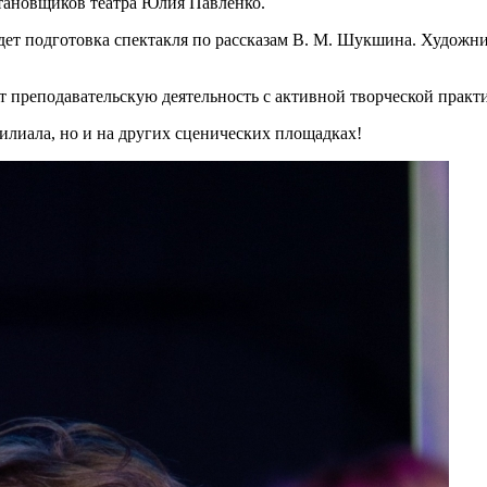
тановщиков театра Юлия Павленко.
идет подготовка спектакля по рассказам В. М. Шукшина. Худож
преподавательскую деятельность с активной творческой практ
филиала, но и на других сценических площадках!