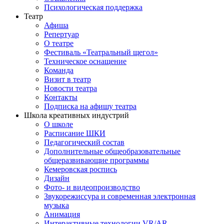
Психологическая поддержка
Театр
Афиша
Репертуар
О театре
Фестиваль «Театральный щегол»
Техническое оснащение
Команда
Визит в театр
Новости театра
Контакты
Подписка на афишу театра
Школа креативных индустрий
О школе
Расписание ШКИ
Педагогический состав
Дополнительные общеобразовательные
общеразвивающие программы
Кемеровская роспись
Дизайн
Фото- и видеопроизводство
Звукорежиссура и современная электронная
музыка
Анимация
Интерактивные технологии VR/AR