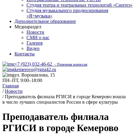
Студия театра и театральных технологий «Синтез»
Студия музыкального продюсирования
«Я=музыка»
Дополнительное образование
Медиараздел
Новости
СМИ о нас
Галерея
Видео
Контакты
+7 (923) 032-46-62
– Приемная комиссия
kemerovo@rgisi42.ru
ул. Ворошилова, 15
ПН–ПТ, 9:00–18:00
Главная
/
Новости
/
Преподаватель филиала РГИСИ в городе Кемерово вошла
в число лучших специалистов России в сфере культуры
Преподаватель филиала
РГИСИ в городе Кемерово