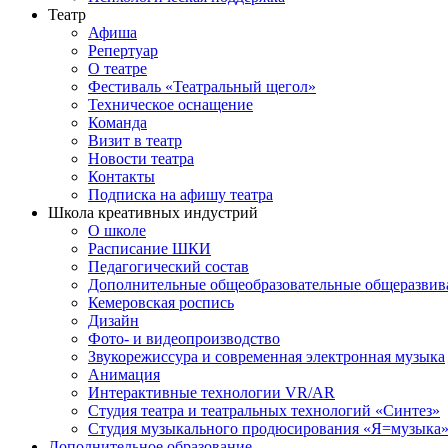
Театр
Афиша
Репертуар
О театре
Фестиваль «Театральный щегол»
Техническое оснащение
Команда
Визит в театр
Новости театра
Контакты
Подписка на афишу театра
Школа креативных индустрий
О школе
Расписание ШКИ
Педагогический состав
Дополнительные общеобразовательные общеразви
Кемеровская роспись
Дизайн
Фото- и видеопроизводство
Звукорежиссура и современная электронная музыка
Анимация
Интерактивные технологии VR/AR
Студия театра и театральных технологий «Синтез»
Студия музыкального продюсирования «Я=музыка
Дополнительное образование