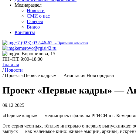
Медиараздел
Новости
СМИ о нас
Галерея
Видео
Контакты
+7 (923) 032-46-62
– Приемная комиссия
kemerovo@rgisi42.ru
ул. Ворошилова, 15
ПН–ПТ, 9:00–18:00
Главная
/
Новости
/
Проект «Первые кадры» — Анастасия Новгородова
Проект «Первые кадры» — Ан
09.12.2025
«Первые кадры» — медиапроект филиала РГИСИ в г. Кемерово
Это серия честных, тёплых интервью о первых выпускниках: об
выпуск — как маленькое кино: живые эмоции, архивы, искренни