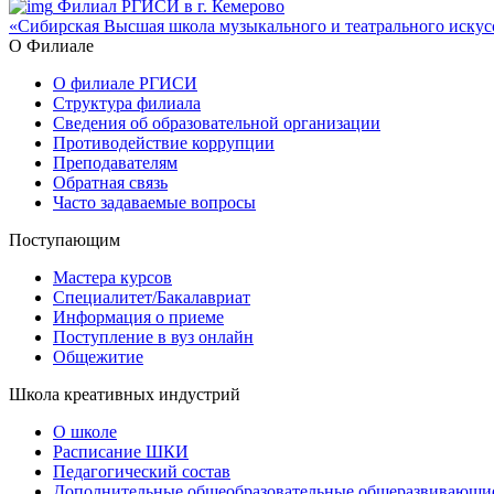
Филиал РГИСИ в г. Кемерово
«Сибирская Высшая школа музыкального и театрального искус
О Филиале
О филиале РГИСИ
Структура филиала
Сведения об образовательной организации
Противодействие коррупции
Преподавателям
Обратная связь
Часто задаваемые вопросы
Поступающим
Мастера курсов
Специалитет/Бакалавриат
Информация о приеме
Поступление в вуз онлайн
Общежитие
Школа креативных индустрий
О школе
Расписание ШКИ
Педагогический состав
Дополнительные общеобразовательные общеразвивающи