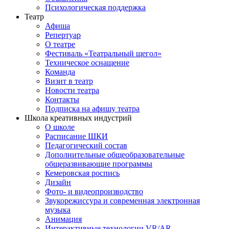
Психологическая поддержка
Театр
Афиша
Репертуар
О театре
Фестиваль «Театральный щегол»
Техническое оснащение
Команда
Визит в театр
Новости театра
Контакты
Подписка на афишу театра
Школа креативных индустрий
О школе
Расписание ШКИ
Педагогический состав
Дополнительные общеобразовательные
общеразвивающие программы
Кемеровская роспись
Дизайн
Фото- и видеопроизводство
Звукорежиссура и современная электронная
музыка
Анимация
Интерактивные технологии VR/AR