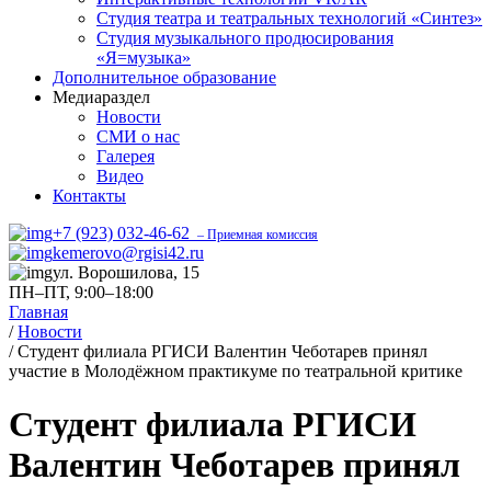
Студия театра и театральных технологий «Синтез»
Студия музыкального продюсирования
«Я=музыка»
Дополнительное образование
Медиараздел
Новости
СМИ о нас
Галерея
Видео
Контакты
+7 (923) 032-46-62
– Приемная комиссия
kemerovo@rgisi42.ru
ул. Ворошилова, 15
ПН–ПТ, 9:00–18:00
Главная
/
Новости
/
Студент филиала РГИСИ Валентин Чеботарев принял
участие в Молодёжном практикуме по театральной критике
Студент филиала РГИСИ
Валентин Чеботарев принял