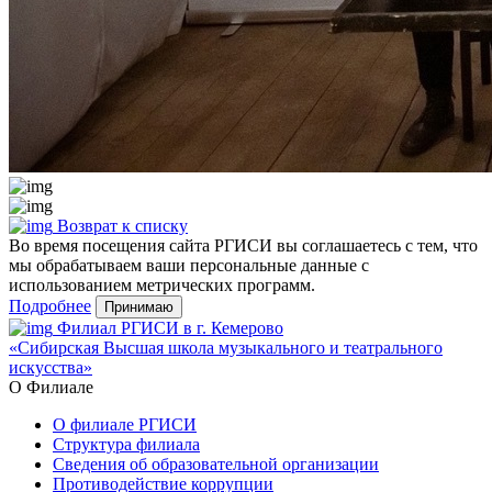
Возврат к списку
Во время посещения сайта РГИСИ вы соглашаетесь с тем, что
мы обрабатываем ваши персональные данные с
использованием метрических программ.
Подробнее
Принимаю
Филиал РГИСИ в г. Кемерово
«Сибирская Высшая школа музыкального и театрального
искусства»
О Филиале
О филиале РГИСИ
Структура филиала
Сведения об образовательной организации
Противодействие коррупции