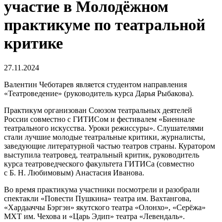
участие в Молодёжном
практикуме по театральной
критике
27.11.2024
Валентин Чеботарев является студентом направления
«Театроведение» (руководитель курса Дарья Рыбакова).
Практикум организован Союзом театральных деятелей
России совместно с ГИТИСом и фестивалем «Биеннале
театрального искусства. Уроки режиссуры». Слушателями
стали лучшие молодые театральные критики, журналисты,
заведующие литературной частью театров страны. Куратором
выступила театровед, театральный критик, руководитель
курса театроведческого факультета ГИТИСа (совместно
с Б. Н. Любимовым) Анастасия Иванова.
Во время практикума участники посмотрели и разобрали
спектакли «Повести Пушкина» театра им. Вахтангова,
«Хардааччы Бэргэн» якутского театра «Олонхо», «Серёжа»
МХТ им. Чехова и «Царь Эдип» театра «Левендаль».