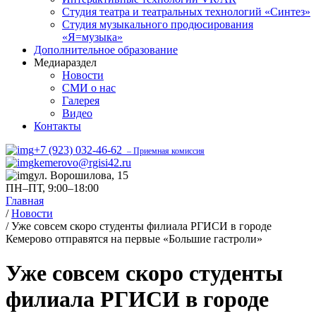
Студия театра и театральных технологий «Синтез»
Студия музыкального продюсирования
«Я=музыка»
Дополнительное образование
Медиараздел
Новости
СМИ о нас
Галерея
Видео
Контакты
+7 (923) 032-46-62
– Приемная комиссия
kemerovo@rgisi42.ru
ул. Ворошилова, 15
ПН–ПТ, 9:00–18:00
Главная
/
Новости
/
Уже совсем скоро студенты филиала РГИСИ в городе
Кемерово отправятся на первые «Большие гастроли»
Уже совсем скоро студенты
филиала РГИСИ в городе