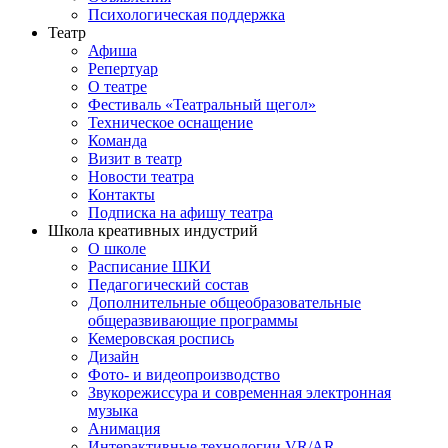
Психологическая поддержка
Театр
Афиша
Репертуар
О театре
Фестиваль «Театральный щегол»
Техническое оснащение
Команда
Визит в театр
Новости театра
Контакты
Подписка на афишу театра
Школа креативных индустрий
О школе
Расписание ШКИ
Педагогический состав
Дополнительные общеобразовательные
общеразвивающие программы
Кемеровская роспись
Дизайн
Фото- и видеопроизводство
Звукорежиссура и современная электронная
музыка
Анимация
Интерактивные технологии VR/AR