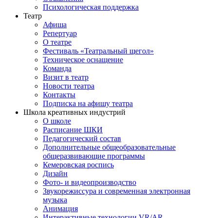
Психологическая поддержка
Театр
Афиша
Репертуар
О театре
Фестиваль «Театральный щегол»
Техническое оснащение
Команда
Визит в театр
Новости театра
Контакты
Подписка на афишу театра
Школа креативных индустрий
О школе
Расписание ШКИ
Педагогический состав
Дополнительные общеобразовательные
общеразвивающие программы
Кемеровская роспись
Дизайн
Фото- и видеопроизводство
Звукорежиссура и современная электронная
музыка
Анимация
Интерактивные технологии VR/AR