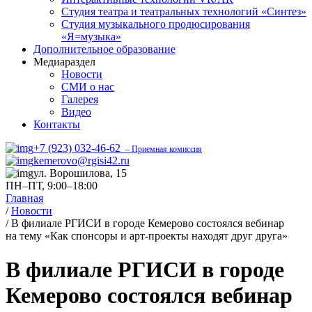
Студия театра и театральных технологий «Синтез»
Студия музыкального продюсирования
«Я=музыка»
Дополнительное образование
Медиараздел
Новости
СМИ о нас
Галерея
Видео
Контакты
+7 (923) 032-46-62
– Приемная комиссия
kemerovo@rgisi42.ru
ул. Ворошилова, 15
ПН–ПТ, 9:00–18:00
Главная
/
Новости
/
В филиале РГИСИ в городе Кемерово состоялся вебинар
на тему «Как спонсоры и арт-проекты находят друг друга»
В филиале РГИСИ в городе
Кемерово состоялся вебинар