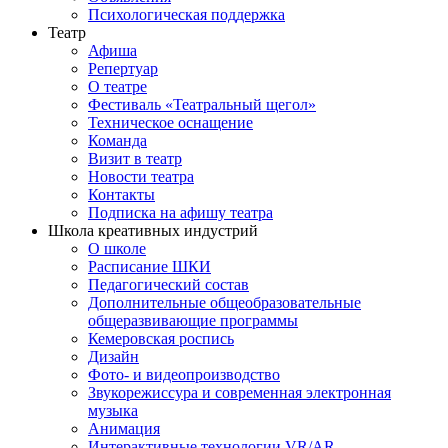
Психологическая поддержка
Театр
Афиша
Репертуар
О театре
Фестиваль «Театральный щегол»
Техническое оснащение
Команда
Визит в театр
Новости театра
Контакты
Подписка на афишу театра
Школа креативных индустрий
О школе
Расписание ШКИ
Педагогический состав
Дополнительные общеобразовательные
общеразвивающие программы
Кемеровская роспись
Дизайн
Фото- и видеопроизводство
Звукорежиссура и современная электронная
музыка
Анимация
Интерактивные технологии VR/AR