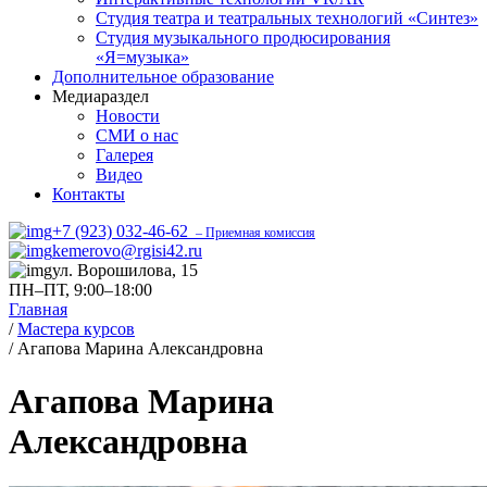
Студия театра и театральных технологий «Синтез»
Студия музыкального продюсирования
«Я=музыка»
Дополнительное образование
Медиараздел
Новости
СМИ о нас
Галерея
Видео
Контакты
+7 (923) 032-46-62
– Приемная комиссия
kemerovo@rgisi42.ru
ул. Ворошилова, 15
ПН–ПТ, 9:00–18:00
Главная
/
Мастера курсов
/
Агапова Марина Александровна
Агапова Марина
Александровна