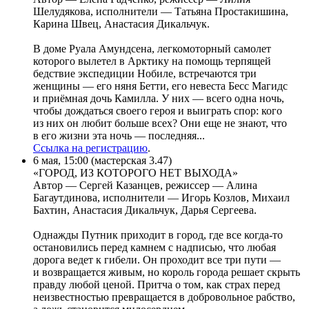
Шелудякова, исполнители — Татьяна Простакишина,
Карина Швец, Анастасия Дикальчук.
В доме Руала Амундсена, легкомоторный самолет
которого вылетел в Арктику на помощь терпящей
бедствие экспедиции Нобиле, встречаются три
женщины — его няня Бетти, его невеста Бесс Магидс
и приёмная дочь Камилла. У них — всего одна ночь,
чтобы дождаться своего героя и выиграть спор: кого
из них он любит больше всех? Они еще не знают, что
в его жизни эта ночь — последняя...
Ссылка на регистрацию
.
6 мая, 15:00 (мастерская 3.47)
«ГОРОД, ИЗ КОТОРОГО НЕТ ВЫХОДА»
Автор — Сергей Казанцев, режиссер — Алина
Багаутдинова, исполнители — Игорь Козлов, Михаил
Бахтин, Анастасия Дикальчук, Дарья Сергеева.
Однажды Путник приходит в город, где все когда-то
остановились перед камнем с надписью, что любая
дорога ведет к гибели. Он проходит все три пути —
и возвращается живым, но король города решает скрыть
правду любой ценой. Притча о том, как страх перед
неизвестностью превращается в добровольное рабство,