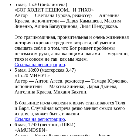
5 мая, 15:30 (библиотека)
«БОГ ХОДИТ ПЕШКОМ... И ТИХО»
Автор — Светлана Гурова, режиссер — Ангелина
Краева, исполнители — Дарья Камышева, Максим
Зиненко, Алина Багаутдинова, Лиля Шелудякова.
Это трагикомичная, пронзительная и очень жизненная
история о кризисе среднего возраста, об умении
слышать себя и о том, что Бог решает проблемы
не взмахом руки, а шаркающими шагами — медленно,
тихо и совсем не так, как мы ждем.
Ссылка на регистрацию
.
5 мая, 18:00 (мастерская 3.47)
«15-20 МИНУТ»
Автор — Антон Агеев, режиссер — Тамара Юрченко,
исполнители — Максим Зиненко, Дарья Дынева,
Ангелина Краева, Михаил Бахтин.
В больнице из-за очереди к врачу сталкиваются Толя
и Варя. Случайная встреча резко меняет смысл всего
их дня, а, может быть, и жизни.
Ссылка на регистрацию
.
6 мая, 12:00 (лестница ШКИ)
«AMUNDSEN»
Автор — Елена Радченко, режиссёр — Лилия