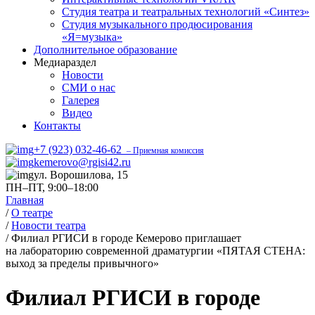
Студия театра и театральных технологий «Синтез»
Студия музыкального продюсирования
«Я=музыка»
Дополнительное образование
Медиараздел
Новости
СМИ о нас
Галерея
Видео
Контакты
+7 (923) 032-46-62
– Приемная комиссия
kemerovo@rgisi42.ru
ул. Ворошилова, 15
ПН–ПТ, 9:00–18:00
Главная
/
О театре
/
Новости театра
/
Филиал РГИСИ в городе Кемерово приглашает
на лабораторию современной драматургии «ПЯТАЯ СТЕНА:
выход за пределы привычного»
Филиал РГИСИ в городе