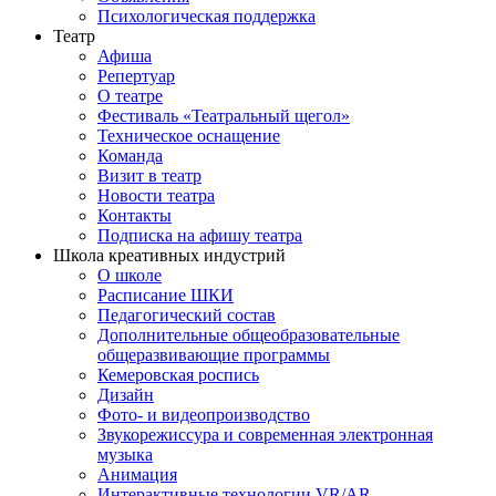
Психологическая поддержка
Театр
Афиша
Репертуар
О театре
Фестиваль «Театральный щегол»
Техническое оснащение
Команда
Визит в театр
Новости театра
Контакты
Подписка на афишу театра
Школа креативных индустрий
О школе
Расписание ШКИ
Педагогический состав
Дополнительные общеобразовательные
общеразвивающие программы
Кемеровская роспись
Дизайн
Фото- и видеопроизводство
Звукорежиссура и современная электронная
музыка
Анимация
Интерактивные технологии VR/AR