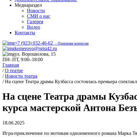
Медиараздел
Новости
СМИ о нас
Галерея
Видео
Контакты
+7 (923) 032-46-62
– Приемная комиссия
kemerovo@rgisi42.ru
ул. Ворошилова, 15
ПН–ПТ, 9:00–18:00
Главная
/
О театре
/
Новости театра
/
На сцене Театра драмы Кузбасса состоялась премьера спектак
На сцене Театра драмы Кузбас
курса мастерской Антона Без
18.06.2025
Игра-приключение по мотивам одноименного романа Марка Тв