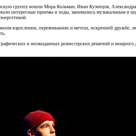
серскую группу вошли Мира Кольман, Иван Кузнецов, Александр
вали интересные приемы и ходы, занимались музыкальным и ш
энергетикой.
жном взрослении, переживаниях и мечтах, искренней дружбе, лю
ть.
ографических и неожиданных режиссерских решений и мощного д