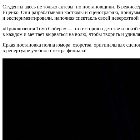
Студенты здесь не только актеры, но постановщики. В режис
Яценко. Они разрабатывали костюмы и сценографию, придумы
и экспериментировали, наполняя спектакль своей невероятной 
«Приключения Тома Сойера» — это история о детстве и неизбе
в каждом и мечтает вырваться на волю, чтобы творить и удивля
Яркая постановка полна юмора, озорства, оригинальных сцен
в репертуаре учебного театра филиала!