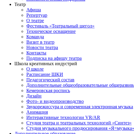
Театр
Афиша
Репертуар
О театре
Фестиваль «Театральный щегол»
Техническое оснащение
Команда
Визит в театр
Новости театра
Контакты
Подписка на афишу театра
Школа креативных индустрий
О школе
Расписание ШКИ
Педагогический состав
Дополнительные общеобразовательные общеразви
Кемеровская роспись
Дизайн
Фото- и видеопроизводство
Звукорежиссура и современная электронная музыка
Анимация
Интерактивные технологии VR/AR
Студия театра и театральных технологий «Синтез»
Студия музыкального продюсирования «Я=музыка
Дополнительное образование