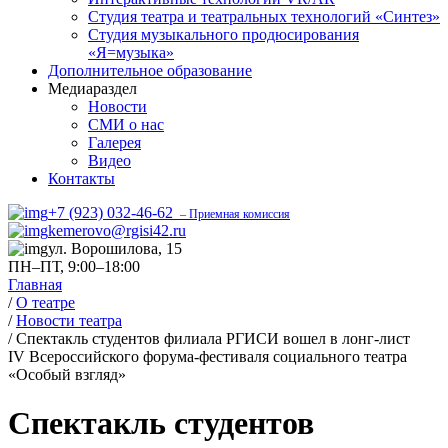
Студия театра и театральных технологий «Синтез»
Студия музыкального продюсирования
«Я=музыка»
Дополнительное образование
Медиараздел
Новости
СМИ о нас
Галерея
Видео
Контакты
+7 (923) 032-46-62
– Приемная комиссия
kemerovo@rgisi42.ru
ул. Ворошилова, 15
ПН–ПТ, 9:00–18:00
Главная
/
О театре
/
Новости театра
/
Спектакль студентов филиала РГИСИ вошел в лонг-лист
IV Всероссийского форума-фестиваля социального театра
«Особый взгляд»
Спектакль студентов