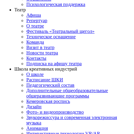
Психологическая поддержка
Театр
Афиша
Репертуар
О театре
Фестиваль «Театральный щегол»
Техническое оснащение
Команда
Визит в театр
Новости театра
Контакты
Подписка на афишу театра
Школа креативных индустрий
О школе
Расписание ШКИ
Педагогический состав
Дополнительные общеобразовательные
общеразвивающие программы
Кемеровская роспись
Дизайн
Фото- и видеопроизводство
Звукорежиссура и современная электронная
музыка
Анимация
Интерактивные технологии VR/AR