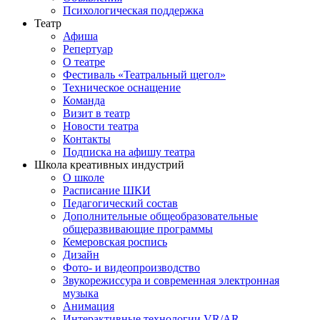
Психологическая поддержка
Театр
Афиша
Репертуар
О театре
Фестиваль «Театральный щегол»
Техническое оснащение
Команда
Визит в театр
Новости театра
Контакты
Подписка на афишу театра
Школа креативных индустрий
О школе
Расписание ШКИ
Педагогический состав
Дополнительные общеобразовательные
общеразвивающие программы
Кемеровская роспись
Дизайн
Фото- и видеопроизводство
Звукорежиссура и современная электронная
музыка
Анимация
Интерактивные технологии VR/AR