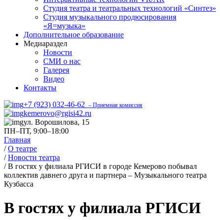
Студия театра и театральных технологий «Синтез»
Студия музыкального продюсирования
«Я=музыка»
Дополнительное образование
Медиараздел
Новости
СМИ о нас
Галерея
Видео
Контакты
+7 (923) 032-46-62
– Приемная комиссия
kemerovo@rgisi42.ru
ул. Ворошилова, 15
ПН–ПТ, 9:00–18:00
Главная
/
О театре
/
Новости театра
/
В гостях у филиала РГИСИ в городе Кемерово побывал
коллектив давнего друга и партнера – Музыкального театра
Кузбасса
В гостях у филиала РГИСИ